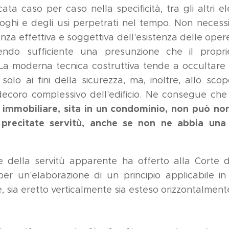
cata caso per caso nella specificità, tra gli altri e
uoghi e degli usi perpetrati nel tempo. Non necessi
za effettiva e soggettiva dell'esistenza delle opere 
sendo sufficiente una presunzione che il propri
a moderna tecnica costruttiva tende a occultare i fi
 solo ai fini della sicurezza, ma, inoltre, allo sco
decoro complessivo dell'edificio.
Ne consegue che
à immobiliare, sita in un condominio, non può no
 precitate servitù, anche se non ne abbia un
e della servitù apparente ha offerto alla Corte d
per un'elaborazione di un principio applicabile in 
, sia eretto verticalmente sia esteso orizzontalment