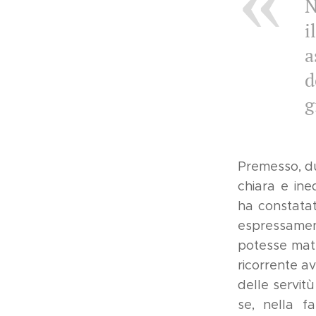
N
i
a
d
g
Premesso, du
chiara e ine
ha constatat
espressamen
potesse mater
ricorrente a
delle servit
se, nella f