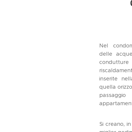
Nel condom
delle acqu
conduttu
riscaldame
inserite ne
quella orizzo
passaggi
appartamenti
Si creano, 