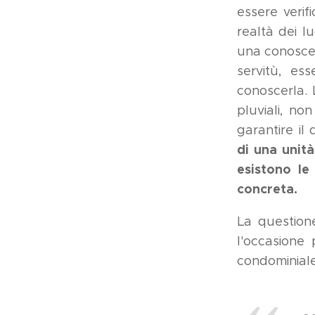
essere verifi
realtà dei l
una conoscen
servitù, es
conoscerla. L
pluviali, non
garantire il 
di una unit
esistono le
concreta.
La question
l'occasione 
condominiale