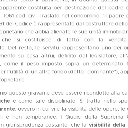
apparente costituita per destinazione del padre d
t. 1061 cod. civ.. Traslato nel condominio, "il padre d
1061 del Codice è rappresentato dal costruttore dello
prietario che abbia alienato le sue unità immobiliari,
che si costituisce
di fatto con la vendit
. Del resto, le servitù rappresentano uno dei princ
imento su cosa altrui, definito dal legislatore, all'
le, come il peso imposto sopra un determinato 
er l'utilità di un altro fondo (detto "dominante"), 
roprietario.
io questo gravame deve essere ricondotto alla ca
iche
e come tale disciplinato. Si tratta nello spe
arente
, ovvero in cui vi è la visibilità delle opere, l
ili e non temporanee. I Giudici della Suprema
visibilità della
on giurisprudenza costante, che la