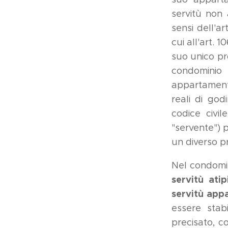
servitù non 
sensi dell'ar
cui all'art. 
suo unico pro
condominio 
appartamento
reali di god
codice civi
"servente") p
un diverso p
Nel condomin
servitù atip
servitù app
essere stab
precisato, c