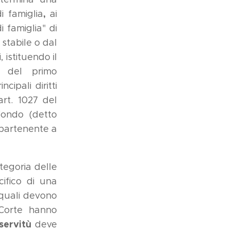
,
i famiglia
ai
i famiglia" di
 stabile o dal
 istituendo il
a del primo
ipali diritti
art. 1027 del
fondo (detto
appartenente a
tegoria delle
cifico di una
e quali devono
 Corte hanno
 servitù
deve