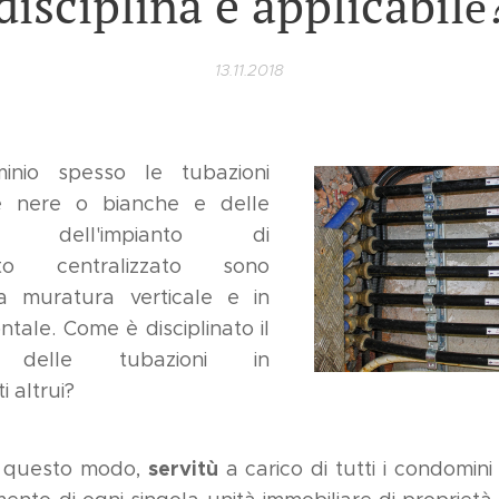
disciplina è applicabil
e
13.11.2018
inio spesso le tubazioni
e nere o bianche e delle
re dell'impianto di
nto centralizzato sono
lla muratura verticale e in
ntale. Come è disciplinato il
o delle tubazioni in
 altrui?
servitù
in questo modo,
a carico di tutti i condomini 