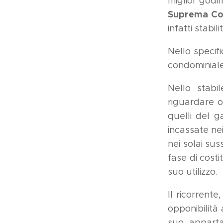
miglior godi
Suprema Cor
infatti stabi
Nello specif
condominiale
Nello stabi
riguardare o 
quelli del g
incassate nei
nei solai sus
fase di costi
suo utilizzo.
Il ricorrent
opponibilità
suo apparta