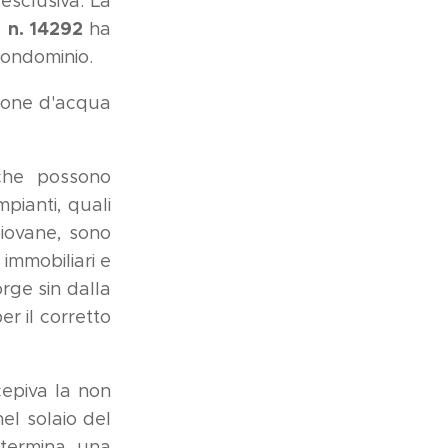
esclusiva. La
, n. 14292
ha
 condominio.
zione d'acqua
 che possono
mpianti, quali
piovane, sono
 immobiliari e
orge sin dalla
er il corretto
cepiva la non
el solaio del
etermina una