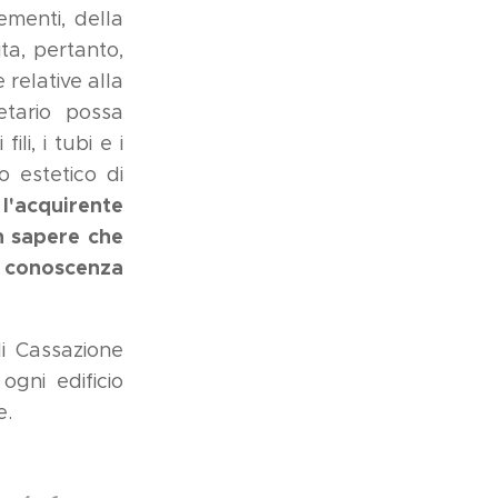
lementi, della
ta, pertanto,
relative alla
etario possa
li, i tubi e i
po estetico di
l'acquirente
n sapere che
a conoscenza
i Cassazione
ogni edificio
e.