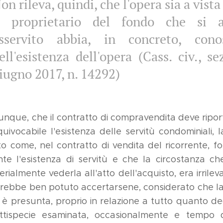
on rileva, quindi, che l'opera sia a vista
l proprietario del fondo che si 
sservito abbia, in concreto, cono
ell'esistenza dell'opera (Cass. civ., sez
iugno 2017, n. 14292)
nque, che il contratto di compravendita deve ripor
quivocabile l'esistenza delle servitù condominiali, 
o come, nel contratto di vendita del ricorrente, fo
te l'esistenza di servitù e che la circostanza ch
ialmente vederla all'atto dell'acquisto, era irrilevant
vrebbe ben potuto accertarsene, considerato che 
ù è presunta, proprio in relazione a tutto quanto d
attispecie esaminata, occasionalmente e tempo