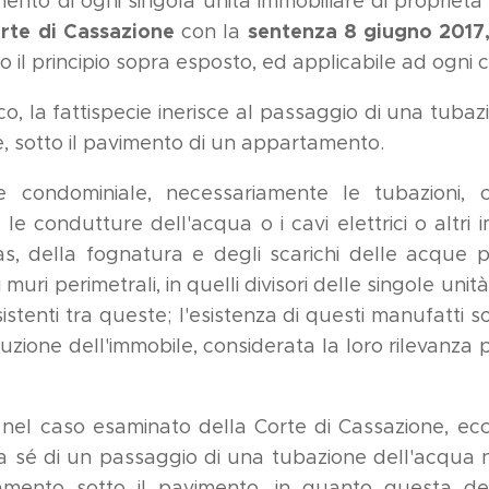
mento di ogni singola unità immobiliare di proprietà 
te di Cassazione
sentenza 8 giugno 2017
con la
lito il principio sopra esposto, ed applicabile ad ogni
ico, la fattispecie inerisce al passaggio di una tuba
, sotto il pavimento di un appartamento.
le condominiale, necessariamente le tubazioni,
le condutture dell'acqua o i cavi elettrici o altri i
as, della fognatura e degli scarichi delle acque 
 muri perimetrali, in quelli divisori delle singole unità
sistenti tra queste; l'esistenza di questi manufatti s
tuzione dell'immobile, considerata la loro rilevanza p
e, nel caso esaminato della Corte di Cassazione, ec
 a sé di un passaggio di una tubazione dell'acqua n
mento sotto il pavimento, in quanto questa d