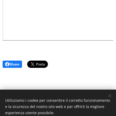
Share
via dei Molini n. 3 sc. B, 33170 Pordenone —Tel.
Utilizziamo i cookie per consentire il corretto funzionamento
335.6003583 — Fax 0434-228532—
e la sicurezza del nostro sito web e per offrirti la migliore
info@studiolegalefagotto.it
esperienza utente possibile.
FGTLRA88T41G914E — P.I. 04354000277