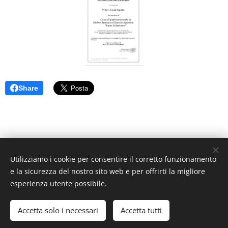
Share
via dei Molini n. 3 sc. B, 33170 Pordenone —Tel.
Utilizziamo i cookie per consentire il corretto funzionamento
335.6003583 — Fax 0434-228532—
e la sicurezza del nostro sito web e per offrirti la migliore
info@studiolegalefagotto.it
esperienza utente possibile.
FGTLRA88T41G914E — P.I. 04354000277
Codice Destinatario: M5UXCR1
Accetta solo i necessari
Accetta tutti
Creato con
Webnode
Cookies