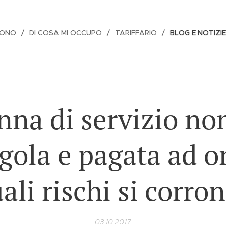
SONO
DI COSA MI OCCUPO
TARIFFARIO
BLOG E NOTIZIE
na di servizio no
gola e pagata ad o
ali rischi si corro
03.10.2017