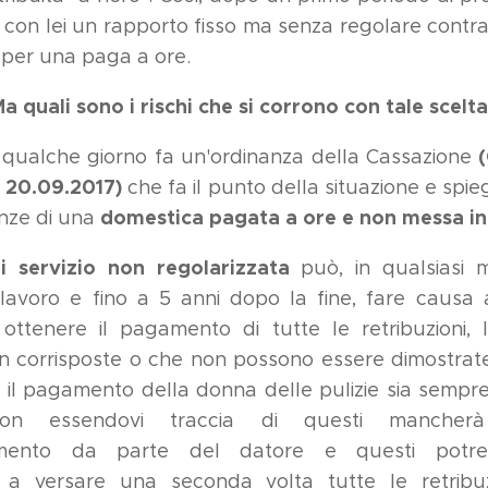
e con lei un rapporto fisso ma senza regolare contrat
a per una paga a ore.
a quali sono i rischi che si corrono con tale scelt
(
i qualche giorno fa un'ordinanza della Cassazione
l 20.09.2017)
che fa il punto della situazione e spie
domestica pagata a ore e non messa in
nze di una
 servizio
non regolarizzata
può, in qualsiasi 
lavoro e fino a 5 anni dopo la fine, fare causa 
ottenere il pagamento di tutte le retribuzioni, 
n corrisposte o che non possono essere dimostrat
 il pagamento della donna delle pulizie sia sempr
 non essendovi traccia di questi mancher
imento da parte del datore e questi potr
a versare una seconda volta tutte le retribu