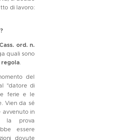
to di lavoro:
a?
Cass. ord. n.
ga quali sono
 regola
.
momento del
al "datore di
le ferie e le
e. Vien da sé
e avvenuto in
à la prova
ebbe essere
zioni dovute