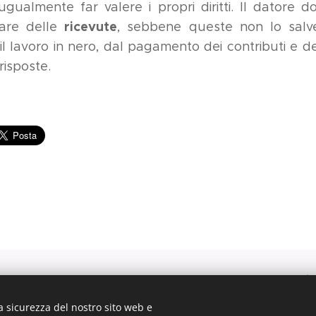
ugualmente far valere i propri diritti. Il datore d
ricevute
mare delle
, sebbene queste non lo salv
 il lavoro in nero, dal pagamento dei contributi e de
risposte.
B, 33170 Pordenone —Tel. 335.6003583 — Fax 0434-228532— in
FGTLRA88T41G914E — P.I. 04354000277
a sicurezza del nostro sito web e
Codice Destinatario: M5UXCR1