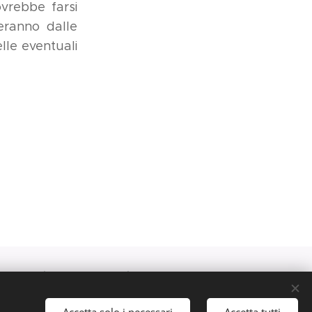
ovrebbe farsi
eranno dalle
lle eventuali
fo@studiolegalefagotto.it
Accetta solo i necessari
Accetta tutti