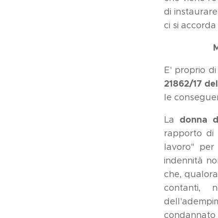
di instaurar
ci si accord
M
E' proprio d
21862/17 de
le consegue
donna di
La
rapporto di 
lavoro" per 
indennità no
che, qualora
contanti,
dell'ademp
condannato 