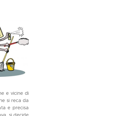
e e vicine di
ne si reca da
ata e precisa
va, si decide