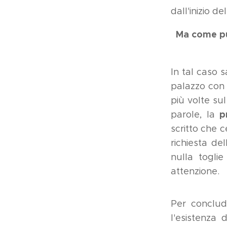
dall'inizio d
Ma come
p
In tal caso 
palazzo con 
più volte su
p
parole, la
scritto che c
richiesta de
nulla togli
attenzione.
Per conclud
l'esistenza 