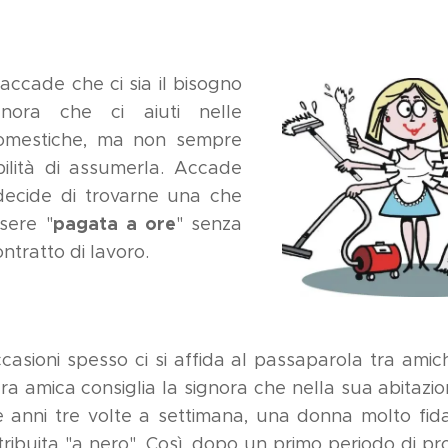
accade che ci sia il bisogno
nora che ci aiuti nelle
omestiche, ma non sempre
bilità di assumerla. Accade
 decide di trovarne una che
pagata a ore
ssere "
" senza
ntratto di lavoro.
casioni spesso ci si affida al passaparola tra amich
ra amica consiglia la signora che nella sua abitazio
 anni tre volte a settimana, una donna molto fid
tribuita "a nero". Così, dopo un primo periodo di pro