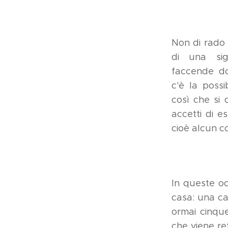
Non di rado 
di una sig
faccende d
c'è la possi
così che si
accetti di e
cioè alcun co
In queste oc
casa: una ca
ormai cinque
che viene re