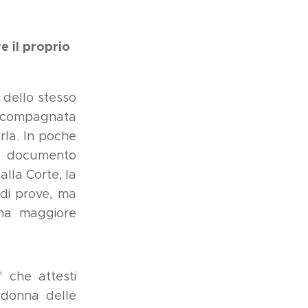
 il proprio
 dello stesso
 accompagnata
rla. In poche
un documento
alla Corte, la
 di prove, ma
una maggiore
 che attesti
a donna delle